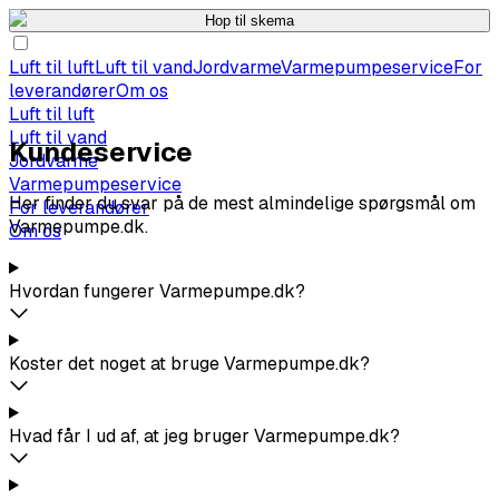
Hop til skema
Luft til luft
Luft til vand
Jordvarme
Varmepumpeservice
For
leverandører
Om os
Luft til luft
Luft til vand
Kundeservice
Jordvarme
Varmepumpeservice
Her finder du svar på de mest almindelige spørgsmål om
For leverandører
Varmepumpe.dk.
Om os
Hvordan fungerer Varmepumpe.dk?
Koster det noget at bruge Varmepumpe.dk?
Hvad får I ud af, at jeg bruger Varmepumpe.dk?