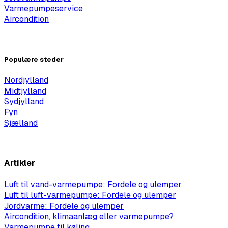
Varmepumpeservice
Aircondition
Vis alle
Populære steder
Nordjylland
Midtjylland
Sydjylland
Fyn
Sjælland
Flere steder
Artikler
Luft til vand-varmepumpe: Fordele og ulemper
Luft til luft-varmepumpe: Fordele og ulemper
Jordvarme: Fordele og ulemper
Aircondition, klimaanlæg eller varmepumpe?
Varmepumpe til køling